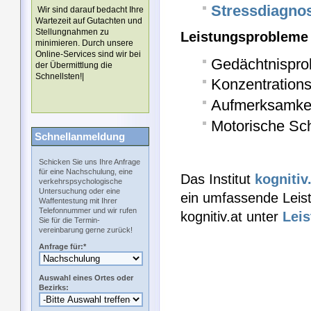
Stressdiagnos
Wir sind darauf bedacht Ihre
Wartezeit auf Gutachten und
Stellungnahmen zu
Leistungsproblem
minimieren. Durch unsere
Online-Services sind wir bei
Gedächtnispro
der Übermittlung die
Schnellsten!|
Konzentration
Aufmerksamke
Motorische Sch
Schnellanmeldung
Schicken Sie uns Ihre Anfrage
für eine Nachschulung, eine
Das Institut
kognitiv
verkehrspsychologische
Untersuchung oder eine
ein umfassende Leist
Waffentestung mit Ihrer
Telefonnummer und wir rufen
kognitiv.at unter
Leis
Sie für die Termin-
vereinbarung gerne zurück!
Anfrage für:*
Auswahl eines Ortes oder
Bezirks: